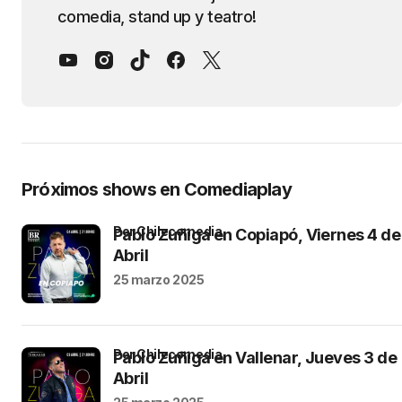
comedia, stand up y teatro!
Próximos shows en Comediaplay
por Chilecomedia
Pablo Zuñiga en Copiapó, Viernes 4 de
Abril
25 marzo 2025
por Chilecomedia
Pablo Zuñiga en Vallenar, Jueves 3 de
Abril