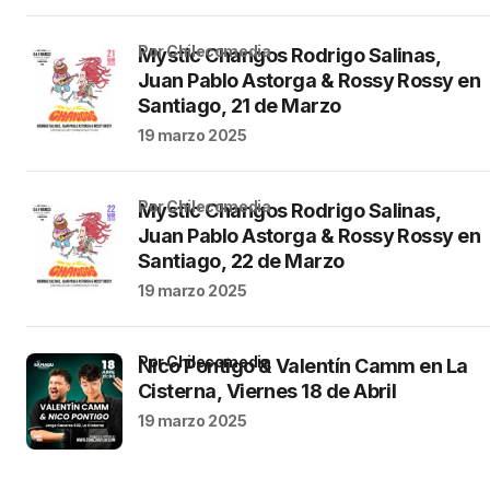
por Chilecomedia
Mystic Changos Rodrigo Salinas,
Juan Pablo Astorga & Rossy Rossy en
Santiago, 21 de Marzo
19 marzo 2025
por Chilecomedia
Mystic Changos Rodrigo Salinas,
Juan Pablo Astorga & Rossy Rossy en
Santiago, 22 de Marzo
19 marzo 2025
por Chilecomedia
Nico Pontigo & Valentín Camm en La
Cisterna, Viernes 18 de Abril
19 marzo 2025