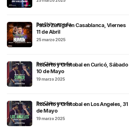
25 marzo 2025
por Chilecomedia
Pablo Zuñiga en Casablanca, Viernes
11 de Abril
25 marzo 2025
por Chilecomedia
Roberto y Cristobal en Curicó, Sábado
10 de Mayo
19 marzo 2025
por Chilecomedia
Roberto y Cristobal en Los Angeles, 31
de Mayo
19 marzo 2025