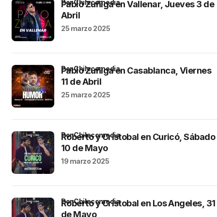
por Chilecomedia
Pablo Zuñiga en Vallenar, Jueves 3 de
Abril
25 marzo 2025
por Chilecomedia
Pablo Zuñiga en Casablanca, Viernes
11 de Abril
25 marzo 2025
por Chilecomedia
Roberto y Cristobal en Curicó, Sábado
10 de Mayo
19 marzo 2025
por Chilecomedia
Roberto y Cristobal en Los Angeles, 31
de Mayo