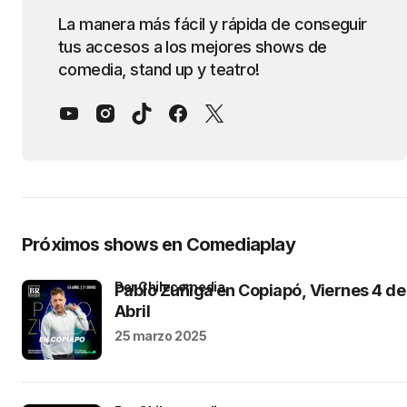
La manera más fácil y rápida de conseguir
tus accesos a los mejores shows de
comedia, stand up y teatro!
Próximos shows en Comediaplay
por Chilecomedia
Pablo Zuñiga en Copiapó, Viernes 4 de
Abril
25 marzo 2025