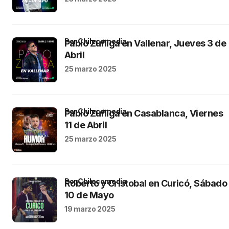
por Chilecomedia
Pablo Zuñiga en Vallenar, Jueves 3 de
Abril
25 marzo 2025
por Chilecomedia
Pablo Zuñiga en Casablanca, Viernes
11 de Abril
25 marzo 2025
por Chilecomedia
Roberto y Cristobal en Curicó, Sábado
10 de Mayo
19 marzo 2025