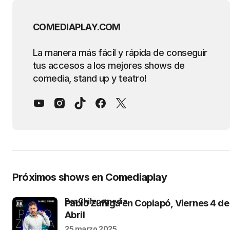
COMEDIAPLAY.COM
La manera más fácil y rápida de conseguir
tus accesos a los mejores shows de
comedia, stand up y teatro!
Próximos shows en Comediaplay
por Chilecomedia
Pablo Zuñiga en Copiapó, Viernes 4 de
Abril
25 marzo 2025