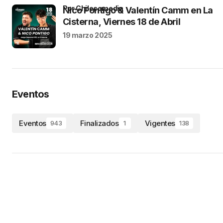
por Chilecomedia
Nico Pontigo & Valentín Camm en La
Cisterna, Viernes 18 de Abril
19 marzo 2025
Eventos
Eventos
Finalizados
Vigentes
943
1
138