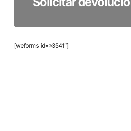
Solicitar devoluci
[weforms id=»3541″]