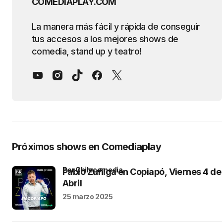
COMEDIAPLAY.COM
La manera más fácil y rápida de conseguir
tus accesos a los mejores shows de
comedia, stand up y teatro!
Próximos shows en Comediaplay
por Chilecomedia
Pablo Zuñiga en Copiapó, Viernes 4 de
Abril
25 marzo 2025