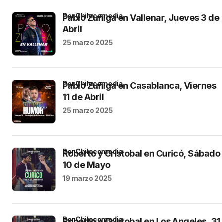
por Chilecomedia
Pablo Zuñiga en Vallenar, Jueves 3 de
Abril
25 marzo 2025
por Chilecomedia
Pablo Zuñiga en Casablanca, Viernes
11 de Abril
25 marzo 2025
por Chilecomedia
Roberto y Cristobal en Curicó, Sábado
10 de Mayo
19 marzo 2025
por Chilecomedia
Roberto y Cristobal en Los Angeles, 31