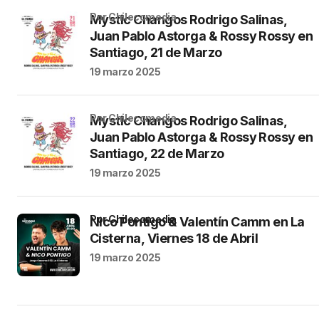
por Chilecomedia
Mystic Changos Rodrigo Salinas,
Juan Pablo Astorga & Rossy Rossy en
Santiago, 21 de Marzo
19 marzo 2025
por Chilecomedia
Mystic Changos Rodrigo Salinas,
Juan Pablo Astorga & Rossy Rossy en
Santiago, 22 de Marzo
19 marzo 2025
por Chilecomedia
Nico Pontigo & Valentín Camm en La
Cisterna, Viernes 18 de Abril
19 marzo 2025