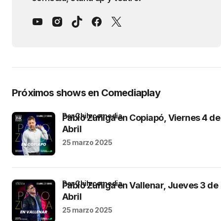
Próximos shows en Comediaplay
por Chilecomedia
Pablo Zuñiga en Copiapó, Viernes 4 de
Abril
25 marzo 2025
por Chilecomedia
Pablo Zuñiga en Vallenar, Jueves 3 de
Abril
25 marzo 2025