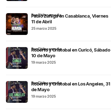
por Chilecomedia
Pablo Zuñiga en Casablanca, Viernes
11 de Abril
25 marzo 2025
por Chilecomedia
Roberto y Cristobal en Curicó, Sábado
10 de Mayo
19 marzo 2025
por Chilecomedia
Roberto y Cristobal en Los Angeles, 31
de Mayo
19 marzo 2025