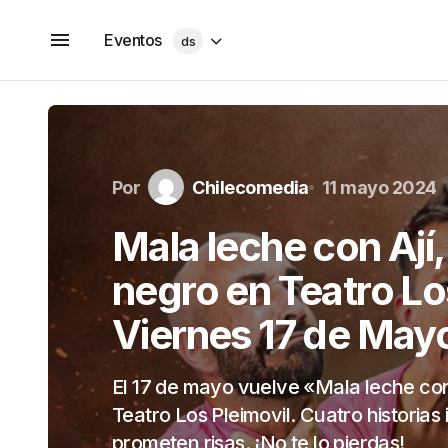
Eventos
ds
Por
Chilecomedia
11 mayo 2024
Mala leche con Ají
negro en Teatro Lo
Viernes 17 de May
El 17 de mayo vuelve «Mala leche co
Teatro Los Pleimovil. Cuatro historias
prometen risas. ¡No te lo pierdas!