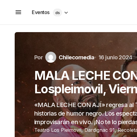
Eventos
ds
Por
Chilecomedia
16 junio 2024
MALA LECHE CON A
Lospleimovil, Vier
«MALA LECHE CON AJÍ» regresa al Tea
historias de humor negro. Los especta
improvisarán en vivo. ¡No te lo pierda
Teatro Los Pleimovil, Dardignac 91, Recoleta