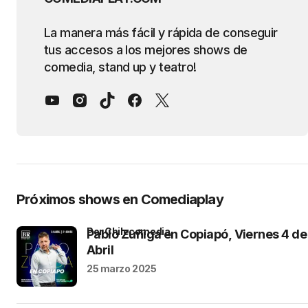
La manera más fácil y rápida de conseguir
tus accesos a los mejores shows de
comedia, stand up y teatro!
Próximos shows en Comediaplay
por Chilecomedia
Pablo Zuñiga en Copiapó, Viernes 4 de
Abril
25 marzo 2025