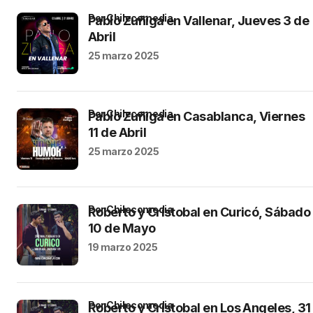
por Chilecomedia
Pablo Zuñiga en Vallenar, Jueves 3 de
Abril
25 marzo 2025
por Chilecomedia
Pablo Zuñiga en Casablanca, Viernes
11 de Abril
25 marzo 2025
por Chilecomedia
Roberto y Cristobal en Curicó, Sábado
10 de Mayo
19 marzo 2025
por Chilecomedia
Roberto y Cristobal en Los Angeles, 31