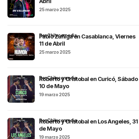
Abril
25 marzo 2025
por Chilecomedia
Pablo Zuñiga en Casablanca, Viernes
11 de Abril
25 marzo 2025
por Chilecomedia
Roberto y Cristobal en Curicó, Sábado
10 de Mayo
19 marzo 2025
por Chilecomedia
Roberto y Cristobal en Los Angeles, 31
de Mayo
19 marzo 2025