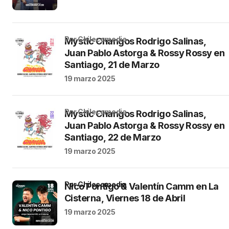
por Chilecomedia
Mystic Changos Rodrigo Salinas,
Juan Pablo Astorga & Rossy Rossy en
Santiago, 21 de Marzo
19 marzo 2025
por Chilecomedia
Mystic Changos Rodrigo Salinas,
Juan Pablo Astorga & Rossy Rossy en
Santiago, 22 de Marzo
19 marzo 2025
por Chilecomedia
Nico Pontigo & Valentín Camm en La
Cisterna, Viernes 18 de Abril
19 marzo 2025