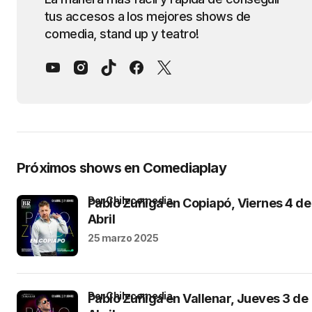
tus accesos a los mejores shows de
comedia, stand up y teatro!
Próximos shows en Comediaplay
por Chilecomedia
Pablo Zuñiga en Copiapó, Viernes 4 de
Abril
25 marzo 2025
por Chilecomedia
Pablo Zuñiga en Vallenar, Jueves 3 de