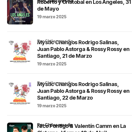
por Chilecomedia
Roberto y Cristobal en Los Angeles, 31
de Mayo
19 marzo 2025
por Chilecomedia
Mystic Changos Rodrigo Salinas,
Juan Pablo Astorga & Rossy Rossy en
Santiago, 21 de Marzo
19 marzo 2025
por Chilecomedia
Mystic Changos Rodrigo Salinas,
Juan Pablo Astorga & Rossy Rossy en
Santiago, 22 de Marzo
19 marzo 2025
por Chilecomedia
Nico Pontigo & Valentín Camm en La