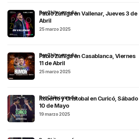
por Chilecomedia
Pablo Zuñiga en Vallenar, Jueves 3 de
Abril
25 marzo 2025
por Chilecomedia
Pablo Zuñiga en Casablanca, Viernes
11 de Abril
25 marzo 2025
por Chilecomedia
Roberto y Cristobal en Curicó, Sábado
10 de Mayo
19 marzo 2025