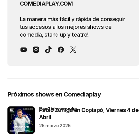
COMEDIAPLAY.COM
La manera más fácil y rápida de conseguir
tus accesos a los mejores shows de
comedia, stand up y teatro!
Próximos shows en Comediaplay
por Chilecomedia
Pablo Zuñiga en Copiapó, Viernes 4 de
Abril
25 marzo 2025