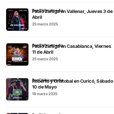
por Chilecomedia
Pablo Zuñiga en Vallenar, Jueves 3 de
Abril
25 marzo 2025
por Chilecomedia
Pablo Zuñiga en Casablanca, Viernes
11 de Abril
25 marzo 2025
por Chilecomedia
Roberto y Cristobal en Curicó, Sábado
10 de Mayo
19 marzo 2025