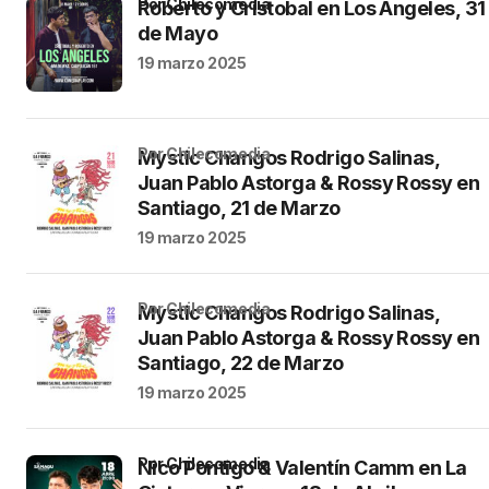
por Chilecomedia
Roberto y Cristobal en Los Angeles, 31
de Mayo
19 marzo 2025
por Chilecomedia
Mystic Changos Rodrigo Salinas,
Juan Pablo Astorga & Rossy Rossy en
Santiago, 21 de Marzo
19 marzo 2025
por Chilecomedia
Mystic Changos Rodrigo Salinas,
Juan Pablo Astorga & Rossy Rossy en
Santiago, 22 de Marzo
19 marzo 2025
por Chilecomedia
Nico Pontigo & Valentín Camm en La