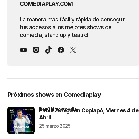
COMEDIAPLAY.COM
La manera más fácil y rápida de conseguir
tus accesos a los mejores shows de
comedia, stand up y teatro!
Próximos shows en Comediaplay
por Chilecomedia
Pablo Zuñiga en Copiapó, Viernes 4 de
Abril
25 marzo 2025