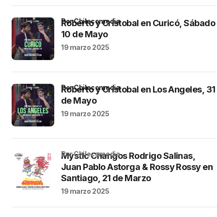
por Chilecomedia
Roberto y Cristobal en Curicó, Sábado
10 de Mayo
19 marzo 2025
por Chilecomedia
Roberto y Cristobal en Los Angeles, 31
de Mayo
19 marzo 2025
por Chilecomedia
Mystic Changos Rodrigo Salinas,
Juan Pablo Astorga & Rossy Rossy en
Santiago, 21 de Marzo
19 marzo 2025