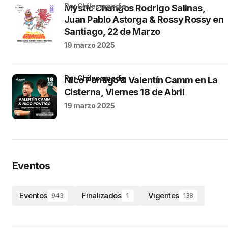
por Chilecomedia
Mystic Changos Rodrigo Salinas,
Juan Pablo Astorga & Rossy Rossy en
Santiago, 22 de Marzo
19 marzo 2025
por Chilecomedia
Nico Pontigo & Valentín Camm en La
Cisterna, Viernes 18 de Abril
19 marzo 2025
Eventos
Eventos
Finalizados
Vigentes
943
1
138