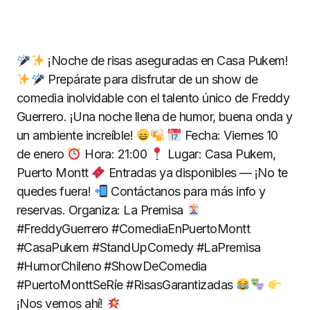
¡Noche de risas aseguradas en Casa Pukem!
Prepárate para disfrutar de un show de
comedia inolvidable con el talento único de Freddy
Guerrero. ¡Una noche llena de humor, buena onda y
un ambiente increíble!
Fecha: Viernes 10
de enero
Hora: 21:00
Lugar: Casa Pukem,
Puerto Montt
Entradas ya disponibles — ¡No te
quedes fuera!
Contáctanos para más info y
reservas. Organiza: La Premisa
#FreddyGuerrero #ComediaEnPuertoMontt
#CasaPukem #StandUpComedy #LaPremisa
#HumorChileno #ShowDeComedia
#PuertoMonttSeRíe #RisasGarantizadas
¡Nos vemos ahí!