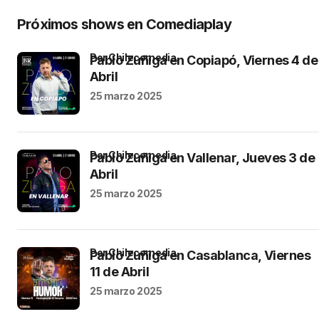
Próximos shows en Comediaplay
por Chilecomedia
Pablo Zuñiga en Copiapó, Viernes 4 de
Abril
25 marzo 2025
por Chilecomedia
Pablo Zuñiga en Vallenar, Jueves 3 de
Abril
25 marzo 2025
por Chilecomedia
Pablo Zuñiga en Casablanca, Viernes
11 de Abril
25 marzo 2025