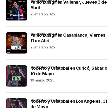
por Chilecomedia
Pablo Zuñiga en Vallenar, Jueves 3 de
Abril
25 marzo 2025
por Chilecomedia
Pablo Zuñiga en Casablanca, Viernes
11 de Abril
25 marzo 2025
por Chilecomedia
Roberto y Cristobal en Curicó, Sábado
10 de Mayo
19 marzo 2025
por Chilecomedia
Roberto y Cristobal en Los Angeles, 31
de Mayo