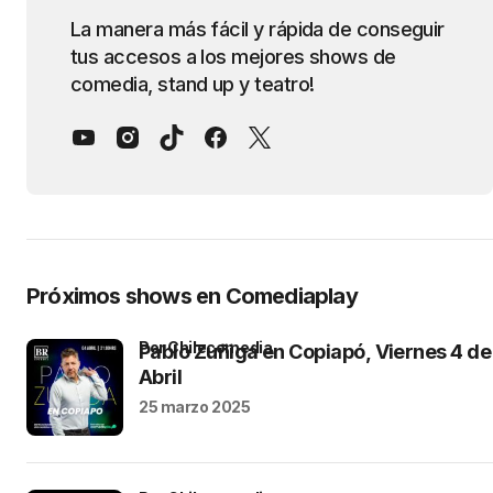
La manera más fácil y rápida de conseguir
tus accesos a los mejores shows de
comedia, stand up y teatro!
Próximos shows en Comediaplay
por Chilecomedia
Pablo Zuñiga en Copiapó, Viernes 4 de
Abril
25 marzo 2025