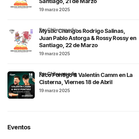
Santiago, 21 de Marzo
19 marzo 2025
por Chilecomedia
Mystic Changos Rodrigo Salinas,
Juan Pablo Astorga & Rossy Rossy en
Santiago, 22 de Marzo
19 marzo 2025
por Chilecomedia
Nico Pontigo & Valentín Camm en La
Cisterna, Viernes 18 de Abril
19 marzo 2025
Eventos