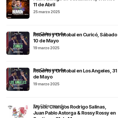
11 de Abril
25 marzo 2025
por Chilecomedia
Roberto y Cristobal en Curicó, Sábado
10 de Mayo
19 marzo 2025
por Chilecomedia
Roberto y Cristobal en Los Angeles, 31
de Mayo
19 marzo 2025
por Chilecomedia
Mystic Changos Rodrigo Salinas,
Juan Pablo Astorga & Rossy Rossy en