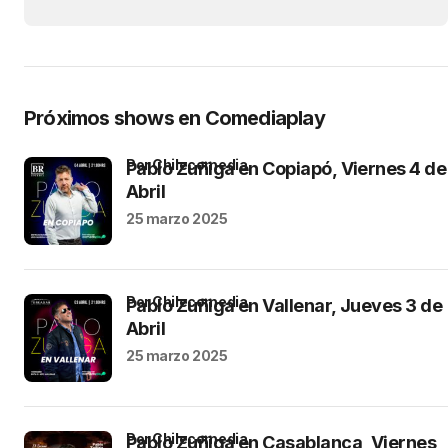
Próximos shows en Comediaplay
por Chilecomedia
Pablo Zuñiga en Copiapó, Viernes 4 de
Abril
25 marzo 2025
por Chilecomedia
Pablo Zuñiga en Vallenar, Jueves 3 de
Abril
25 marzo 2025
por Chilecomedia
Pablo Zuñiga en Casablanca, Viernes