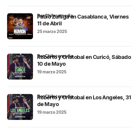
por Chilecomedia
Pablo Zuñiga en Casablanca, Viernes
11 de Abril
25 marzo 2025
por Chilecomedia
Roberto y Cristobal en Curicó, Sábado
10 de Mayo
19 marzo 2025
por Chilecomedia
Roberto y Cristobal en Los Angeles, 31
de Mayo
19 marzo 2025