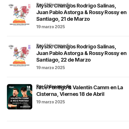
por Chilecomedia
Mystic Changos Rodrigo Salinas,
Juan Pablo Astorga & Rossy Rossy en
Santiago, 21 de Marzo
19 marzo 2025
por Chilecomedia
Mystic Changos Rodrigo Salinas,
Juan Pablo Astorga & Rossy Rossy en
Santiago, 22 de Marzo
19 marzo 2025
por Chilecomedia
Nico Pontigo & Valentín Camm en La
Cisterna, Viernes 18 de Abril
19 marzo 2025