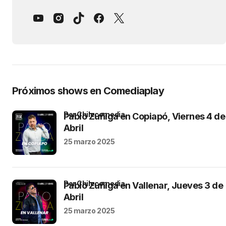
Próximos shows en Comediaplay
por Chilecomedia
Pablo Zuñiga en Copiapó, Viernes 4 de
Abril
25 marzo 2025
por Chilecomedia
Pablo Zuñiga en Vallenar, Jueves 3 de
Abril
25 marzo 2025