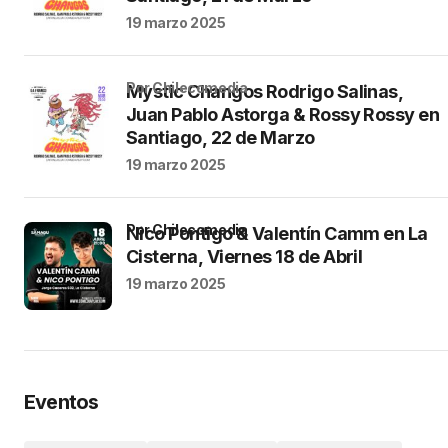
19 marzo 2025
por Chilecomedia
Mystic Changos Rodrigo Salinas,
Juan Pablo Astorga & Rossy Rossy en
Santiago, 22 de Marzo
19 marzo 2025
por Chilecomedia
Nico Pontigo & Valentín Camm en La
Cisterna, Viernes 18 de Abril
19 marzo 2025
Eventos