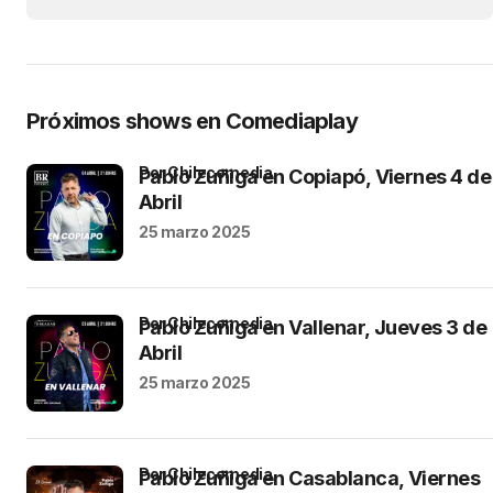
Próximos shows en Comediaplay
por Chilecomedia
Pablo Zuñiga en Copiapó, Viernes 4 de
Abril
25 marzo 2025
por Chilecomedia
Pablo Zuñiga en Vallenar, Jueves 3 de
Abril
25 marzo 2025
por Chilecomedia
Pablo Zuñiga en Casablanca, Viernes