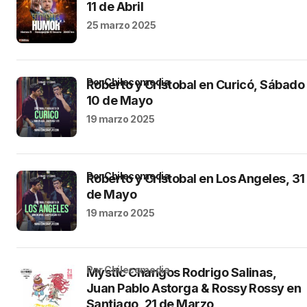
11 de Abril
25 marzo 2025
por Chilecomedia
Roberto y Cristobal en Curicó, Sábado
10 de Mayo
19 marzo 2025
por Chilecomedia
Roberto y Cristobal en Los Angeles, 31
de Mayo
19 marzo 2025
por Chilecomedia
Mystic Changos Rodrigo Salinas,
Juan Pablo Astorga & Rossy Rossy en
Santiago, 21 de Marzo