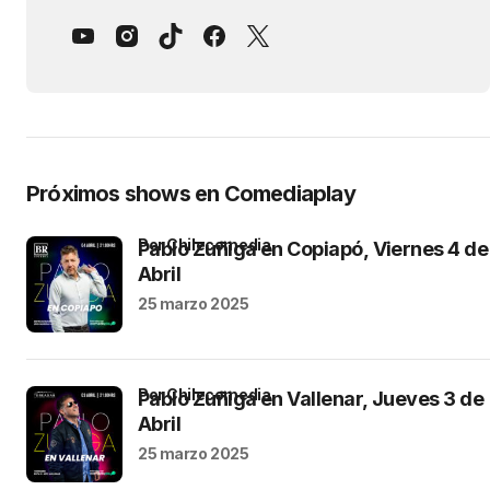
Próximos shows en Comediaplay
por Chilecomedia
Pablo Zuñiga en Copiapó, Viernes 4 de
Abril
25 marzo 2025
por Chilecomedia
Pablo Zuñiga en Vallenar, Jueves 3 de
Abril
25 marzo 2025