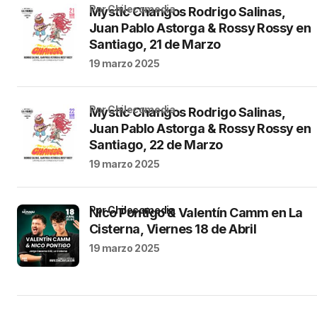
por Chilecomedia
Mystic Changos Rodrigo Salinas,
Juan Pablo Astorga & Rossy Rossy en
Santiago, 21 de Marzo
19 marzo 2025
por Chilecomedia
Mystic Changos Rodrigo Salinas,
Juan Pablo Astorga & Rossy Rossy en
Santiago, 22 de Marzo
19 marzo 2025
por Chilecomedia
Nico Pontigo & Valentín Camm en La
Cisterna, Viernes 18 de Abril
19 marzo 2025