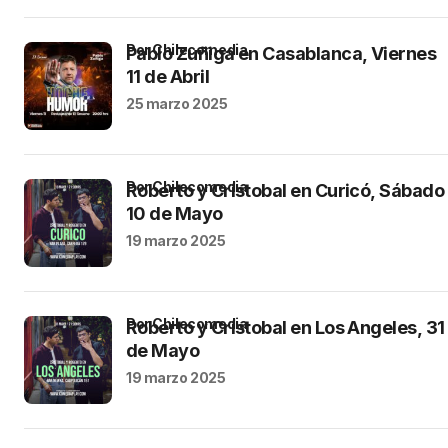
por Chilecomedia
Pablo Zuñiga en Casablanca, Viernes
11 de Abril
25 marzo 2025
por Chilecomedia
Roberto y Cristobal en Curicó, Sábado
10 de Mayo
19 marzo 2025
por Chilecomedia
Roberto y Cristobal en Los Angeles, 31
de Mayo
19 marzo 2025