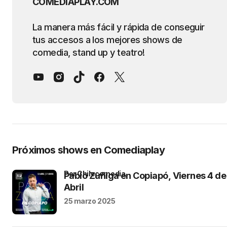
COMEDIAPLAY.COM
La manera más fácil y rápida de conseguir
tus accesos a los mejores shows de
comedia, stand up y teatro!
Próximos shows en Comediaplay
por Chilecomedia
Pablo Zuñiga en Copiapó, Viernes 4 de
Abril
25 marzo 2025