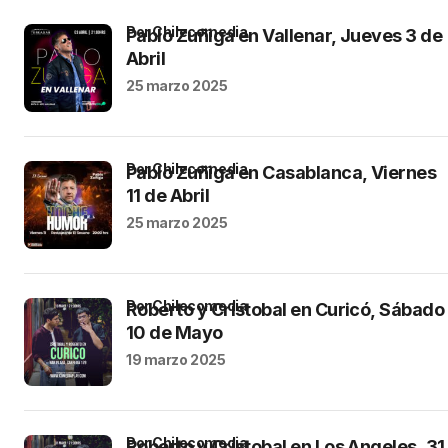
por Chilecomedia
Pablo Zuñiga en Vallenar, Jueves 3 de
Abril
25 marzo 2025
por Chilecomedia
Pablo Zuñiga en Casablanca, Viernes
11 de Abril
25 marzo 2025
por Chilecomedia
Roberto y Cristobal en Curicó, Sábado
10 de Mayo
19 marzo 2025
por Chilecomedia
Roberto y Cristobal en Los Angeles, 31