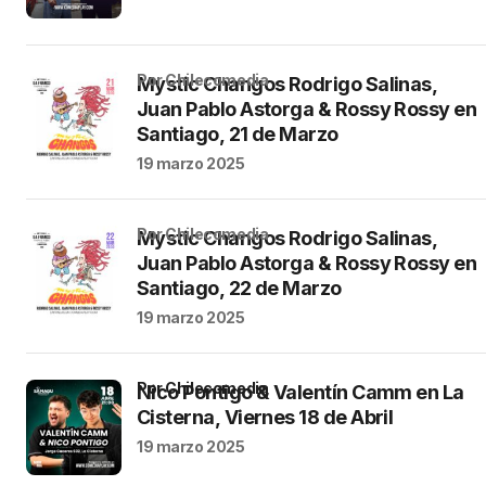
por Chilecomedia
Mystic Changos Rodrigo Salinas,
Juan Pablo Astorga & Rossy Rossy en
Santiago, 21 de Marzo
19 marzo 2025
por Chilecomedia
Mystic Changos Rodrigo Salinas,
Juan Pablo Astorga & Rossy Rossy en
Santiago, 22 de Marzo
19 marzo 2025
por Chilecomedia
Nico Pontigo & Valentín Camm en La
Cisterna, Viernes 18 de Abril
19 marzo 2025