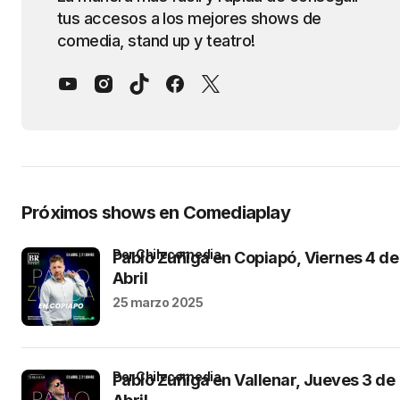
tus accesos a los mejores shows de
comedia, stand up y teatro!
Próximos shows en Comediaplay
por Chilecomedia
Pablo Zuñiga en Copiapó, Viernes 4 de
Abril
25 marzo 2025
por Chilecomedia
Pablo Zuñiga en Vallenar, Jueves 3 de