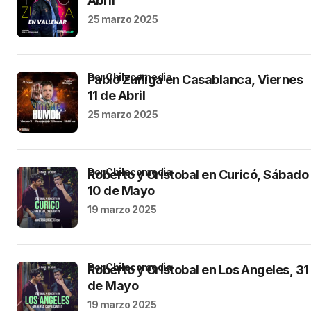
Abril
25 marzo 2025
por Chilecomedia
Pablo Zuñiga en Casablanca, Viernes
11 de Abril
25 marzo 2025
por Chilecomedia
Roberto y Cristobal en Curicó, Sábado
10 de Mayo
19 marzo 2025
por Chilecomedia
Roberto y Cristobal en Los Angeles, 31
de Mayo
19 marzo 2025