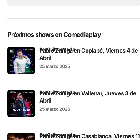
Próximos shows en Comediaplay
por Chilecomedia
Pablo Zuñiga en Copiapó, Viernes 4 de
Abril
25 marzo 2025
por Chilecomedia
Pablo Zuñiga en Vallenar, Jueves 3 de
Abril
25 marzo 2025
por Chilecomedia
Pablo Zuñiga en Casablanca, Viernes 11