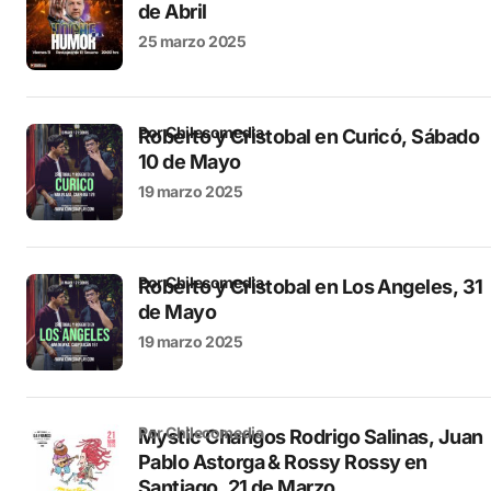
de Abril
25 marzo 2025
por Chilecomedia
Roberto y Cristobal en Curicó, Sábado
10 de Mayo
19 marzo 2025
por Chilecomedia
Roberto y Cristobal en Los Angeles, 31
de Mayo
19 marzo 2025
por Chilecomedia
Mystic Changos Rodrigo Salinas, Juan
Pablo Astorga & Rossy Rossy en
Santiago, 21 de Marzo