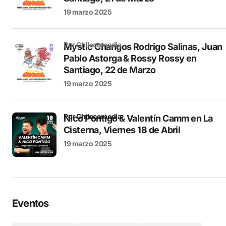
19 marzo 2025
por Chilecomedia
Mystic Changos Rodrigo Salinas, Juan
Pablo Astorga & Rossy Rossy en
Santiago, 22 de Marzo
19 marzo 2025
por Chilecomedia
Nico Pontigo & Valentín Camm en La
Cisterna, Viernes 18 de Abril
19 marzo 2025
Eventos